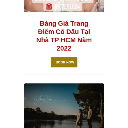
Bảng Giá Trang
Điểm Cô Dâu Tại
Nhà TP HCM Năm
2022
BOOK NOW