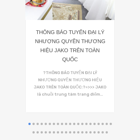
THÔNG BÁO TUYỂN ĐẠI LÝ
Bảng 
NHƯỢNG QUYỀN THƯƠNG
Tại 
HIỆU JAKO TRÊN TOÀN
Trang đ
QUỐC
là chuyệ
?THÔNG BÁO TUYỂN ĐẠI LÝ
NHƯỢNG QUYỀN THƯƠNG HIỆU
JAKO TRÊN TOÀN QUỐC:?=>>> JAKO
là chuỗi trung tâm trang điểm…