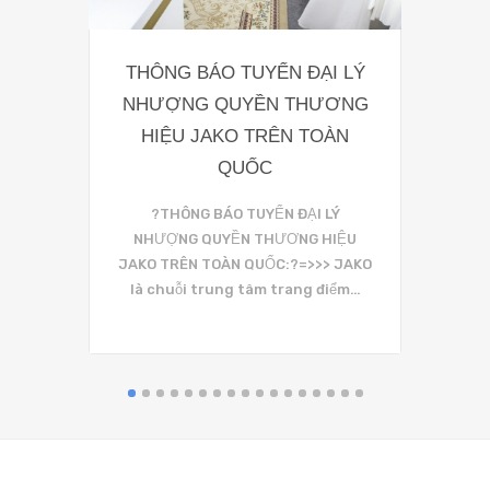
THÔNG BÁO TUYỂN ĐẠI LÝ
Bảng 
NHƯỢNG QUYỀN THƯƠNG
Tại 
HIỆU JAKO TRÊN TOÀN
Trang đ
QUỐC
là chuyệ
?THÔNG BÁO TUYỂN ĐẠI LÝ
NHƯỢNG QUYỀN THƯƠNG HIỆU
JAKO TRÊN TOÀN QUỐC:?=>>> JAKO
là chuỗi trung tâm trang điểm…