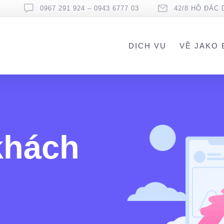
0967 291 924 – 0943 6777 03
42/8 HỒ ĐẮC 
DỊCH VỤ
VỀ JAKO 
khách