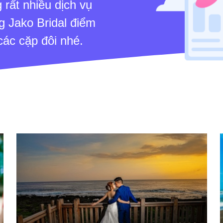
 rất nhiều dịch vụ
 Jako Bridal điểm
các cặp đôi nhé.