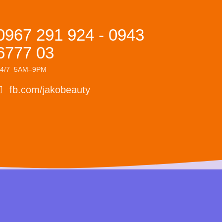
0967 291 924 - 0943
6777 03
24/7 5AM–9PM
fb.com/jakobeauty