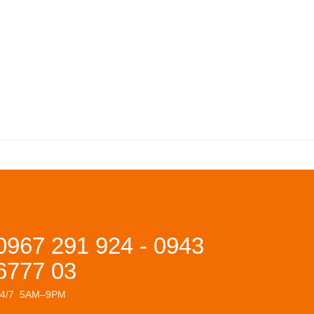
0967 291 924 - 0943
6777 03
24/7 5AM–9PM