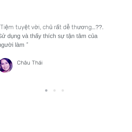
“Tiệm tuyệt vời, chủ rất dễ thương...
''Rất 
?
?.
tình, 
Sử dụng và thấy thích sự tận tâm của
”
đẹp
người làm
❤️
Biến h
Châu Thái