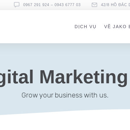
0967 291 924 – 0943 6777 03
42/8 HỒ ĐẮC 
DỊCH VỤ
VỀ JAKO 
gital Marketing
Grow your business with us.