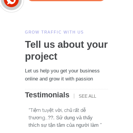
GROW TRAFFIC WITH US
Tell us about your
project
Let us help you get your business
online and grow it with passion
Testimonials
SEE ALL
“Tiệm tuyệt vời, chủ rất dễ
''Rất đú
thương...
tận tình,
?
?. Sử dụng và thấy
”
makeup 
thích sự tận tâm của người làm
Biến hìn