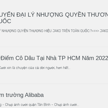
UYỂN ĐẠI LÝ NHƯỢNG QUYỀN THƯƠN
UỐC
Ý NHƯỢNG QUYỀN THƯƠNG HIỆU JAKO TRÊN TOÀN QUỐC:?=>>> JAKO 
g Điểm Cô Dâu Tại Nhà TP HCM Năm 202
ưới xin là chuyện của cả đời người, hơn hết…
m trường Alibaba
g - Chụp ảnh cưới quận Tân Bình – Chụp ảnh cưới…