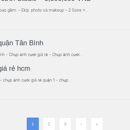
bao gồm: – Ekip: photo và makeup – 2 Soire +…
quận Tân Bình
nh - Chụp ảnh cưới giá rẻ - Chụp ảnh cưới…
giá rẻ hcm
- chụp ảnh cưới giá rẻ quận 1 - chụp…
1
2
3
›
»