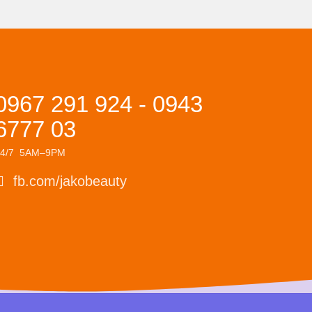
0967 291 924 - 0943
6777 03
24/7 5AM–9PM
fb.com/jakobeauty