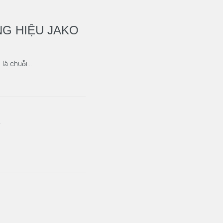
G HIỆU JAKO
là chuỗi…
2