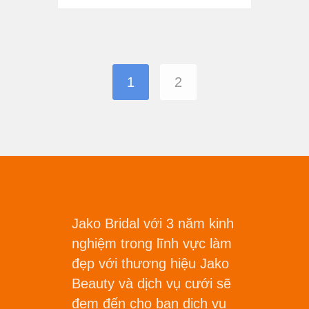
1
2
Jako Bridal với 3 năm kinh
nghiệm trong lĩnh vực làm
đẹp với thương hiệu Jako
Beauty và dịch vụ cưới sẽ
đem đến cho bạn dịch vụ